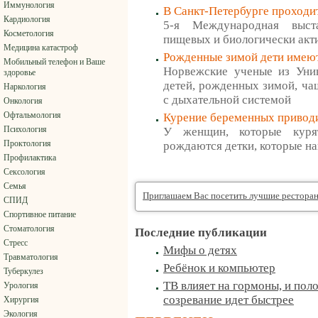
Иммунология
В Санкт-Петербурге проходи
Кардиология
5-я Международная выста
Косметология
пищевых и биологически акт
Медицина катастроф
Рожденные зимой дети имеют
Мобильный телефон и Ваше
Норвежские ученые из Унив
здоровье
детей, рожденных зимой, ча
Наркология
с дыхательной системой
Онкология
Офтальмология
Курение беременных привод
Психология
У женщин, которые куря
Проктология
рождаются детки, которые н
Профилактика
Сексология
Семья
Приглашаем Вас посетить лучшие рестора
СПИД
Спортивное питание
Стоматология
Последние публикации
Стресс
Мифы о детях
Травматология
Ребёнок и компьютер
Туберкулез
ТВ влияет на гормоны, и пол
Урология
созревание идет быстрее
Хирургия
Экология