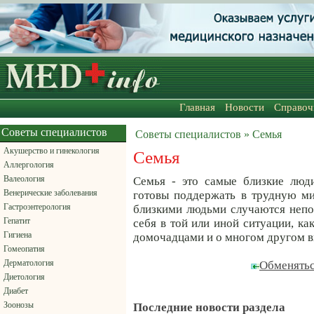
Главная
Новости
Справоч
Советы специалистов
Советы специалистов » Семья
Акушерство и гинекология
Семья
Аллергология
Валеология
Семья - это самые близкие люди
Венерические заболевания
готовы поддержать в трудную м
Гастроэнтерология
близкими людьми случаются непо
Гепатит
себя в той или иной ситуации, ка
Гигиена
домочадцами и о многом другом вы
Гомеопатия
Дерматология
Обменятьс
Диетология
Диабет
Зоонозы
Последние новости раздела