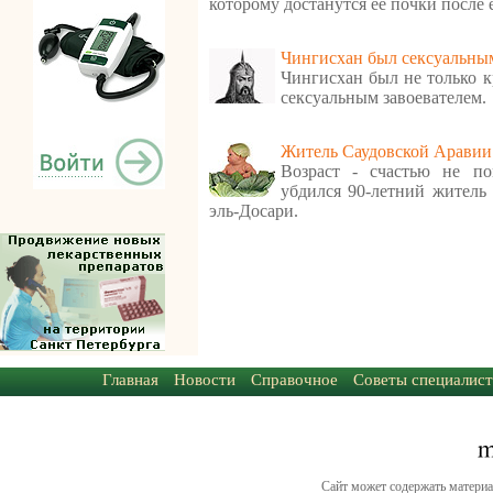
которому достанутся ее почки после 
Чингисхан был сексуальным
Чингисхан был не только 
сексуальным завоевателем.
Житель Саудовской Аравии 
Возраст - счастью не по
убдился 90-летний житель 
эль-Досари.
Главная
Новости
Справочное
Советы специалист
Сайт может содержать материа