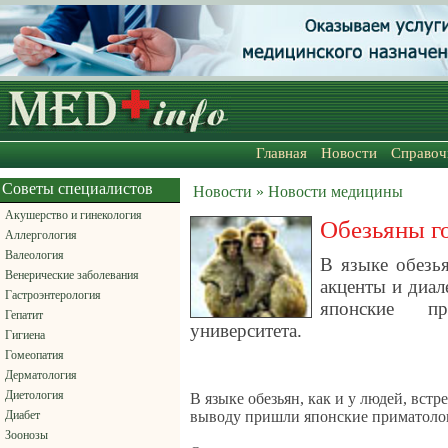
Главная
Новости
Справоч
Советы специалистов
Новости » Новости медицины
Акушерство и гинекология
Обезьяны г
Аллергология
Валеология
В языке обезья
Венерические заболевания
акценты и диа
Гастроэнтерология
японские п
Гепатит
университета.
Гигиена
Гомеопатия
Дерматология
Диетология
В языке обезьян, как и у людей, вст
Диабет
выводу пришли японские приматолог
Зоонозы