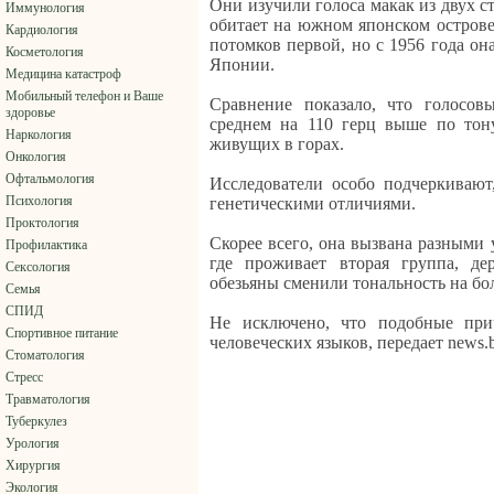
Они изучили голоса макак из двух с
Иммунология
обитает на южном японском острове
Кардиология
потомков первой, но с 1956 года он
Косметология
Японии.
Медицина катастроф
Мобильный телефон и Ваше
Сравнение показало, что голосов
здоровье
среднем на 110 герц выше по тону
Наркология
живущих в горах.
Онкология
Офтальмология
Исследователи особо подчеркивают
Психология
генетическими отличиями.
Проктология
Скорее всего, она вызвана разными 
Профилактика
где проживает вторая группа, де
Сексология
обезьяны сменили тональность на бо
Семья
СПИД
Не исключено, что подобные при
Спортивное питание
человеческих языков, передает news.ba
Стоматология
Стресс
Травматология
Туберкулез
Урология
Хирургия
Экология