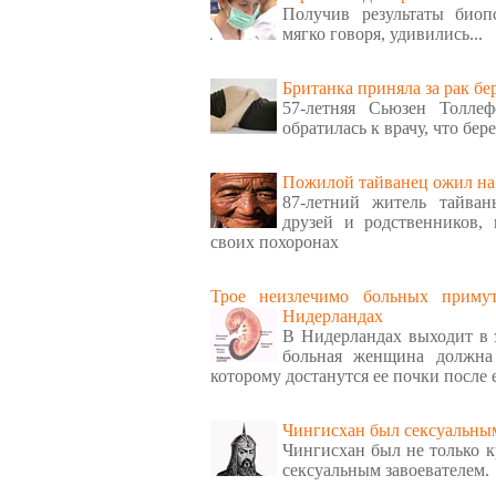
Получив результаты биоп
мягко говоря, удивились...
Британка приняла за рак бе
57-летняя Сьюзен Толле
обратилась к врачу, что бер
Пожилой тайванец ожил на
87-летний житель тайва
друзей и родственников,
своих похоронах
Трое неизлечимо больных приму
Нидерландах
В Нидерландах выходит в 
больная женщина должна 
которому достанутся ее почки после 
Чингисхан был сексуальным
Чингисхан был не только 
сексуальным завоевателем.