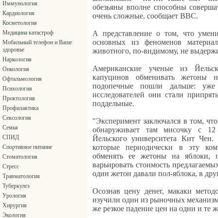
Иммунология
обезьяны вполне способны совершат
Кардиология
очень сложные, сообщает ВВС.
Косметология
Медицина катастроф
А представление о том, что умени
основных из феноменов материал
Мобильный телефон и Ваше
здоровье
животного, по-видимому, не выдержи
Наркология
Американские ученые из Йельск
Онкология
капуцинов обменивать жетоны 
Офтальмология
подопечные пошли дальше: уже
Психология
исследователей они стали припрят
Проктология
поддельные.
Профилактика
Сексология
"Эксперимент заключался в том, что
Семья
обнаруживает там мисочку с 12 
СПИД
Йельского университета Кит Чен.
которые периодически в эту ком
Спортивное питание
обменять ее жетоны на яблоки, 
Стоматология
варьировать стоимость предлагаемых
Стресс
один жетон давали пол-яблока, в друг
Травматология
Туберкулез
Осознав цену денег, макаки мето
Урология
изучили один из рыночных механизмо
Хирургия
же резкое падение цен на одни и те ж
Экология