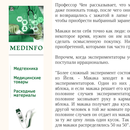
Профессор Чен рассказывает, что
даже понюхать товар, после чего он
и возвращались с зажатой в лапке 
чтобы приобрести выбранный заране
Макаки вели себя точно как люди: 
некоторое время, нужен он им или
сделать осмысленную покупку. Н
приобретений, которыми так часто г
Впрочем, когда экспериментаторы у
поступали иррационально.
"Более сложный эксперимент состоя
из Йеля. - Макака заходит в ко
экспериментаторов. Один из них 
яблока, и если макака решает его ку
половине случаев экспериментато
половине засовывает руку в карма
яблока. И макака получает два куск
другой человек в той же комнате пре
половине случаев он отдает их макак
за ту же цену лишь один кусок. Та
для макаки распределялись 50 на 50".