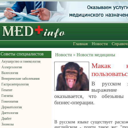
Главная
Новости
Справоч
Советы специалистов
Новости » Новости медицины
Акушерство и гинекология
Макак 
Аллергология
пользоватьс
Валеология
Венерические заболевания
В русском я
Гастроэнтерология
выражение
Гепатит
оказывается, что обезьяны
Гигиена
Гомеопатия
бизнес-операции.
Дерматология
Диетология
Диабет
В русском языке существует расхо
Зоонозы
английском - почти такое же: "mon