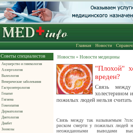
Главная
Новости
Справоч
Советы специалистов
Новости » Новости медицины
Акушерство и гинекология
"Плохой" х
Аллергология
вреден?
Валеология
Венерические заболевания
Связь между
Гастроэнтерология
холестерином 
Гепатит
пожилых людей нельзя считать
Гигиена
Гомеопатия
Дерматология
Диетология
Связь между так называемым ?пл
Диабет
риском смерти у пожилых людей не
Зоонозы
неожиданными выводами выс