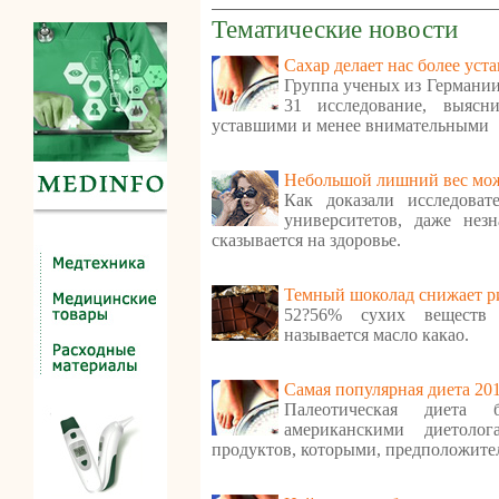
Тематические новости
Сахар делает нас более ус
Группа ученых из Германии
31 исследование, выясн
уставшими и менее внимательными
Небольшой лишний вес мож
Как доказали исследоват
университетов, даже нез
сказывается на здоровье.
Темный шоколад снижает ри
52?56% сухих веществ 
называется масло какао.
Самая популярная диета 20
Палеотическая диета 
американскими диетолог
продуктов, которыми, предположител