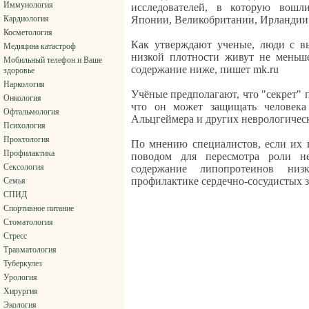
Иммунология
исследователей, в которую вош
Кардиология
Японии, Великобритании, Ирландии
Косметология
Как утверждают ученые, люди с в
Медицина катастроф
низкой плотности живут не меньше
Мобильный телефон и Ваше
содержание ниже, пишет mk.ru
здоровье
Наркология
Учёные предполагают, что "секрет" 
Онкология
что он может защищать человека
Офтальмология
Альцгеймера и других неврологичес
Психология
Проктология
По мнению специалистов, если их 
Профилактика
поводом для пересмотра роли н
Сексология
содержание липопротеинов ни
профилактике сердечно-сосудистых 
Семья
СПИД
Спортивное питание
Стоматология
Стресс
Травматология
Туберкулез
Урология
Хирургия
Экология