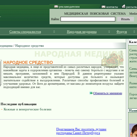
-рекламодателям
-контакты
-рассылк
МЕДИЦИНСКАЯ ПОИСКОВАЯ СИСТЕМА Medinf
Найти:
Советы специалистов
Народная медицина
Форум
Кале
медицина
/
Народное средство
Самы
расп
стра
жите
НАРОДНОЕ СРЕДСТВО
Народная медицина, в лице ее представителей из самых различных народов, утверждает, что
Самы
важнейшая задача в оздоровлении организма - помочь ему самому бороться с недугами и не
акти
мешать программе, заложенной в нем Природой. В данном рецептурнике указано
Венг
максимальное количество средств, которые доступны для больного и оказывают
значительное содействие в выздоровлении. Различные способы профилактики болезней и
Разм
улучшения здоровья. От йоги до ароматерапии, от массажа до ионизаторов воздуха: найдете
инте
подходящий именно для вас.
Обменяться мнениями
Горо
легк
Последние публикации
Кожные и венерические болезни
Наши
Приглашаем Вас посетить лучшие
рестораны Санкт-Петербурга