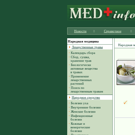
Новости
Справочное
Народная медицина
Народная 
Лекарственные травы
·
Календарь сбора
·
Сбор, сушка,
хранение трав
·
Биологически
активные вещества
в травах
·
Применение
лекарственных
растений
·
Поиск по
лекарственным травам
Народное средство
·
Болезни уха
·
Внутренние болезни
·
Женские болезни
·
Инфекционные
болезни
·
Кожные и
венерические
болезни