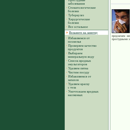
·
Простудные
заболевания
·
Стоматологические
болезни
·
Туберкулез
·
Хирургические
болезни
·
Все остальное
Возьмите на заметку
предлагаем н
·
Избавляемся от
простудными з
похмелья
·
Проверяем качество
продуктов
·
Выбираем
минеральную воду
·
Список вредных
эмульгаторов
·
Удаляем пятна
·
Чистим посуду
·
Избавлляемся от
запахов
·
Удаляем краску
с тела
·
Уничтожаем вредных
насекомых