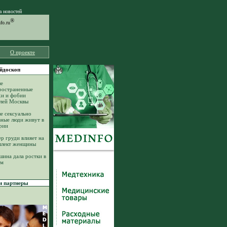
а новостей
®
o.ru
О проекте
йдоскоп
е
ространенные
хи и фобии
лей Москвы
е сексуально
вные люди живут в
рии
ер груди влияет на
ллект женщины
шина дала ростки в
ом
 партнеры