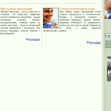
Простудные заболевания
Стоматологические болезни
Л
ечение простуды - дело и простое, и
При любых видах заболевания зубов
сложное. От вирусной инфекции
следует обращаться к стоматологам.
нельзя избавиться мгновенно, однако
Однако, в домашних уловиях с
возможно ускорить процесс
помощью народных средств можно,
выздоровления. Главная задача во
например избавиться от неприятного
время простуды - помочь иммун-ной
запаха изо рта или на время избавиться
системе справиться с болезнью. Мы
от боли, а также провести
есколько народных средств борьбы с
профилактику кариеса.
аболеваниями.
В инт
Подробнее
"Кисл
Подробнее
запро
смерти