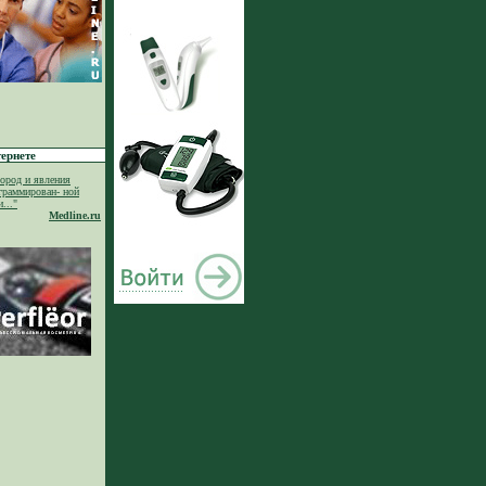
ернете
ород и явления
граммирован- ной
..."
Medline.ru