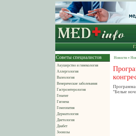
Г
Советы специалистов
Новости » Но
Акушерство и гинекология
Прог
Аллергология
конгре
Валеология
Венерические заболевания
Программа
Гастроэнтерология
"Белые ноч
Гепатит
Гигиена
Гомеопатия
Дерматология
Диетология
Диабет
Зоонозы