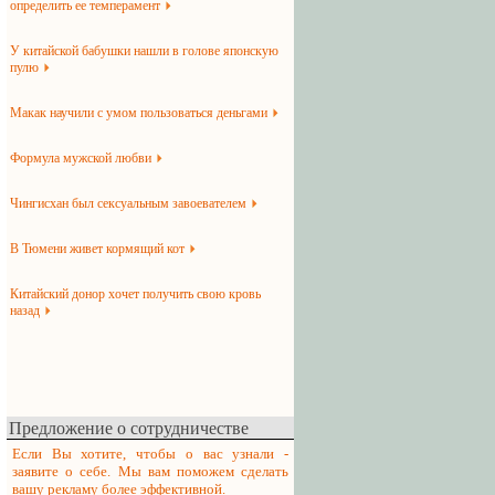
определить ее темперамент
У китайской бабушки нашли в голове японскую
пулю
Макак научили с умом пользоваться деньгами
Формула мужской любви
Чингисхан был сексуальным завоевателем
В Тюмени живет кормящий кот
Китайский донор хочет получить свою кровь
назад
Предложение о сотрудничестве
Если Вы хотите, чтобы о вас узнали -
заявите о себе. Мы вам поможем сделать
вашу рекламу более эффективной.