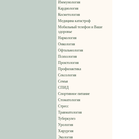
Иммунология
Кардиология
Косметология
Медицина катастроф
Мобильный телефон и Ваше
здоровье
Наркология
Онкология
Офтальмология
Психология
Проктология
Профилактика
Сексология
Семья
СПИД
Спортивное питание
Стоматология
Стресс
Травматология
Туберкулез
Урология
Хирургия
Экология