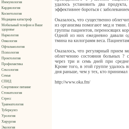
Иммунология
удалось установить два продукта
Кардиология
эффективнее бороться с заболевание
Косметология
Медицина катастроф
Оказалось, что существенно облегчи
из организма помогают мед и тмин. 
Мобильный телефон и Ваше
здоровье
группы пациентов, переносящих кор
Одной из них ежедневно давали о
Наркология
тмина на килограмм веса. Пациентам
Онкология
Офтальмология
Оказалось, что регулярный прием м
Психология
облегчению состояния больных ? 
Проктология
через три и семь дней при средне
Профилактика
Кроме того, в этой группе удалось 
Сексология
дня раньше, чем у тех, кто принимал
Семья
СПИД
http://www.oka.fm/
Спортивное питание
Стоматология
Стресс
Травматология
Туберкулез
Урология
Хирургия
Экология