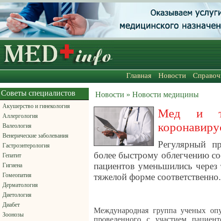
Главная
Новости
Справоч
Советы специалистов
Новости » Новости медицины
Акушерство и гинекология
Мед и т
Аллергология
коронавиру
Валеология
Венерические заболевания
Регулярный п
Гастроэнтерология
более быстрому облегчению со
Гепатит
пациентов уменьшились через 
Гигиена
Гомеопатия
тяжелой форме соответственно.
Дерматология
Диетология
Диабет
Международная группа ученых опуб
Зоонозы
проведенного с участием пациент