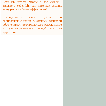
Если Вы хотите, чтобы о вас узнали -
заявите о себе. Мы вам поможем сделать
вашу рекламу более эффективной.
Посещаемость сайта, размер и
расположение наших рекламных площадей
обеспечивает рекламодателю эффективное
и узконаправленное воздействие на
аудиторию.