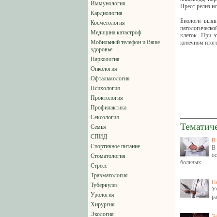
Иммунология
Пресс-релиз ис
Кардиология
Биологи выяв
Косметология
патологическо
Медицина катастроф
клеток. При э
Мобильный телефон и Ваше
конечном итоге
здоровье
Наркология
Онкология
Офтальмология
Психология
Проктология
Профилактика
Сексология
Тематич
Семья
СПИД
В
Спортивное питание
В
о
Стоматология
больных
Стресс
Травматология
П
Туберкулез
У
Урология
ра
Хирургия
Экология
Э