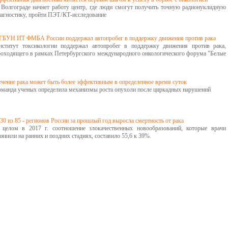
 Волгограде начнет работу центр, где люди смогут получить точную радионуклидную
агностику, пройти ПЭТ / КТ-исследование
ГБУН ИТ ФМБА России поддержал автопробег в поддержку движения против рака
нститут токсикологии поддержал автопробег в поддержку движения против рака,
роходящего в рамках Петербургского международного онкологического форума "Белые
ечение рака может быть более эффективным в определенное время суток
оманда ученых определила механизмы роста опухоли после циркадных нарушений
30 из 85 - регионов России за прошлый год выросла смертность от рака
 целом в 2017 г. соотношение злокачественных новообразований, которые врачи
явили на ранних и поздних стадиях, составило 55,6 к 39%.