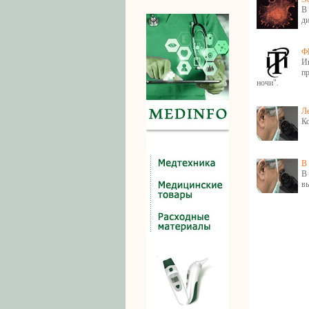
В
ди
Ф
И
п
ночи".
Л
К
В 
В
вы