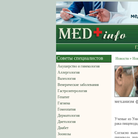
Г
Советы специалистов
Новости » Но
Акушерство и гинекология
Аллергология
Валеология
Венерические заболевания
Гастроэнтерология
Гепатит
механизм 
Гигиена
Гомеопатия
Дерматология
Ученые из Уни
Диетология
рака пищевода,
Диабет
Согласно выво
Зоонозы
пищевода, пор