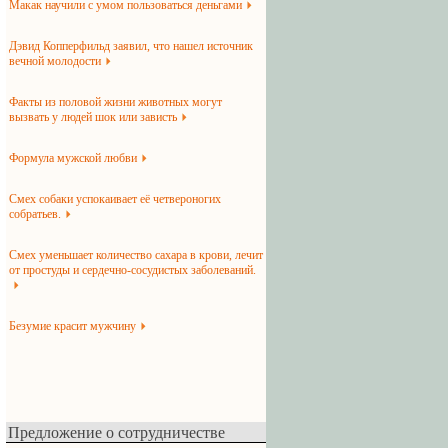
Макак научили с умом пользоваться деньгами
Дэвид Копперфильд заявил, что нашел источник
вечной молодости
Факты из половой жизни животных могут
вызвать у людей шок или зависть
Формула мужской любви
Смех собаки успокаивает её четвероногих
собратьев.
Смех уменьшает количество сахара в крови, лечит
от простуды и сердечно-сосудистых заболеваний.
Безумие красит мужчину
Предложение о сотрудничестве