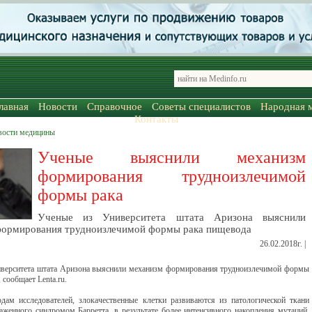
лавная
Новости
Справочное
Советы специалистов
Народная 
Контакты
вости медицины
Ученые выяснили механизм
формирования трудноизлечимой
формы рака
Ученые из Университета штата Аризона выяснили
формирования трудноизлечимой формы рака пищевода
26.02.2018г. |
верситета штата Аризона выяснили механизм формирования трудноизлечимой формы
 сообщает Lenta.ru.
дам исследователей, злокачественные клетки развиваются из патологической ткани
аженного синдромом Барретта, в результате более интенсивного накопления мутаций.