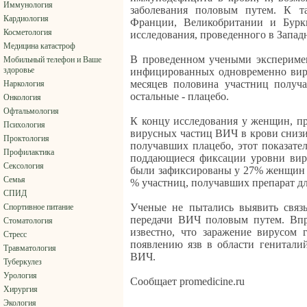
Иммунология
заболевания половым путем. К т
Кардиология
Франции, Великобритании и Бурки
Косметология
исследования, проведенного в Запад
Медицина катастроф
В проведенном учеными эксперимен
Мобильный телефон и Ваше
здоровье
инфицированных одновременно виру
месяцев половина участниц получа
Наркология
остальные - плацебо.
Онкология
Офтальмология
К концу исследования у женщин, п
Психология
вирусных частиц ВИЧ в крови снизил
Проктология
получавших плацебо, этот показател
Профилактика
поддающиеся фиксации уровни вир
Сексология
были зафиксированы у 27% женщин и
Семья
% участниц, получавших препарат дл
СПИД
Ученые не пытались выявить связ
Спортивное питание
передачи ВИЧ половым путем. Впр
Стоматология
известно, что заражение вирусом 
Стресс
появлению язв в области гениталий
Травматология
ВИЧ.
Туберкулез
Урология
Сообщает promedicine.ru
Хирургия
Экология