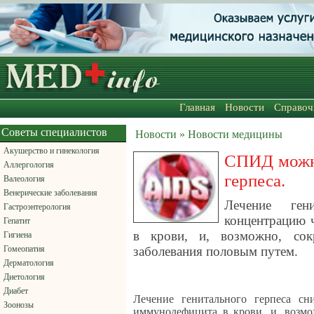
Главная
Новости
Справоч
Советы специалистов
Новости » Новости медицины
Акушерство и гинекология
СПИД можно
Аллергология
герпеса.
Валеология
Венерические заболевания
Лечение ген
Гастроэнтерология
концентрацию 
Гепатит
в крови, и, возможно, сок
Гигиена
Гомеопатия
заболевания половым путем.
Дерматология
Диетология
Диабет
Лечение генитального герпеса сн
Зоонозы
иммунодефицита в крови, и, возмо