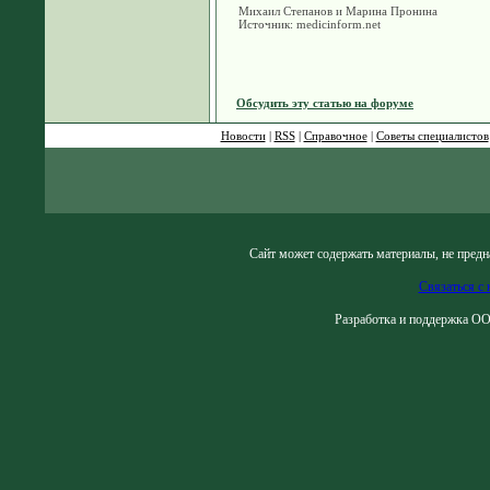
Михаил Степанов и Марина Пронина
Источник: medicinform.net
Обсудить эту статью на форуме
Новости
|
RSS
|
Справочное
|
Советы специалистов
Сайт может содержать материалы, не предн
Связаться с 
Разработка и поддержка