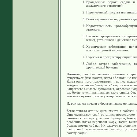
Врожденные пороки сердца и м
желудочного отверстия).
Перенесенный инсульт или инфар
Резко выраженные нарушения серд
Недостаточность кровообращен
этиологии.
Высокая артериальная гипертен
выше), устойчивая к действию ме
Хронические заболевания поче
контролируемый инсулином.
Глаукома и прогрессирующая близ
Любое острое заболевание, в
хронической болезни.
Помните, что бег вызывает сильные сотря
существует фаза полета, когда обе ноги не ка
Когда одна нога приземляется , на нее падает
каждым шагом вы "швыряете" вверх свой позво
напрягаете ахиловы сухожилия, огромная нагр
вас болят колени или нижняя часть спины, бег,
вам тоже нужно проконсультироваться с врач
И, раз уж мы начали с братьев наших меньших,
Бегая теплым летним днем вместе с собакой н
Они охлаждают свой организм посредством 
снижения температуры тела. Бульдоги, боксе
особенно плохо переносят жару, точно также
больше нормы собаки. Их следует постепенно 
расстояний, и если ваш пес выглядит утомле
голову водой..