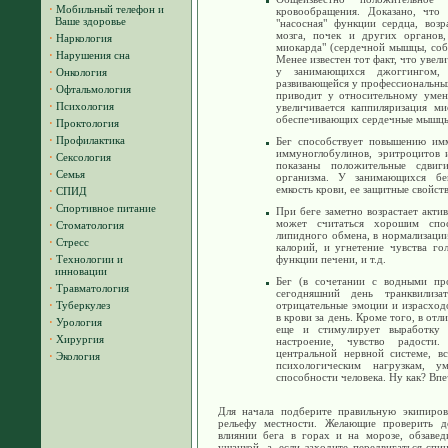
·
Мобильный телефон и
кровообращения. Доказано, что 
Ваше здоровье
"насосная" функции сердца, возр
мозга, почек и других органов
·
Наркология
миокарда" (сердечной мышцы, соб
·
Нарушения сна
Менее известен тот факт, что увел
у занимающихся джоггингом, 
·
Онкология
развивающейся у профессиональных
·
Офтальмология
приводит у относительному умен
·
Психология
увеличивается каппиляризация мио
обеспечивающих сердечные мышцы 
·
Проктология
·
Профилактика
Бег способствует повышению им
иммуноглобулинов, эритроцитов 
·
Сексология
показаны положительные сдвиг
·
Семья
организма. У занимающихся бе
емкость крови, ее защитные свойств
·
СПИД
·
Спортивное питание
При беге заметно возрастает акти
может считаться хорошим спо
·
Стоматология
липидного обмена, в нормализации
·
Стресс
калорий, и угнетение чувства го
·
Технологии и
функции печени, и т.д.
инновации
Бег (в сочетании с водными пр
·
Травматология
сегодняшний день транквилиза
·
Туберкулез
отрицательные эмоции и израсход
в крови за день. Кроме того, в от
·
Урология
еще и стимулирует выработку 
·
Хирургия
настроение, чувство радости
центральной нервной системе, в
·
Экология
психологическим нагрузкам, ум
способности человека. Ну как? Впеч
Для начала подберите правильную экипиров
рельефу местности. Желающие проверить д
влиянии бега в горах и на морозе, обзавед
ушанкой, а, если заходите передвигаться спи