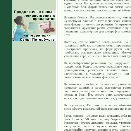
заднего вида. Ну, а, если серьезно, осмотрите
и удобной. Если форма ваших ног слегка напо
заподозрены в наличии плоскостопия, позаботь
Начиная бежать, Вы должны помнить,
что н
Существуют данные о патологических измене
квалификации (вплоть до развития "спортивно
выявляются нарушения ритма, связанные с фун
изменения, характерные для дистрофии миокар
и т.п.
Поэтому, чтобы занятие бегом оказали на 
правильно выбрать интенсивность и продолжи
- метровых пробежек, не форсируйте нагр
пробежать марафонскую дистанцию. Может
учащенное сердцебиение и боль в коленном суст
Не пренебрегайте разминкой. Бег нагружае
поверхность бедра, поэтому разомните эти
приседаниями, разогрейте голеностопны
растягивание, в холодную погоду и при в
голеностопные и коленные фиксаторы.
Напоминаем, что бег естественный транквили
процессе занятия в кровь выделяется горм
состояния своеобразной эйфории, ощущение 
голода и боли. Но, вместо этих замечатель
можете почувствовать боль в ногах, усиление
Не пугайтесь, Вас никто пока не обманыв
дискомфорта в начальной фазе тренировки в сп
Здесь главное - усилием воли заставить себя 
бега 1 км в 7-8 мин период "мертвой точк
откроется «второе дыхание» одышка, утомлени
настроение, частота пульса начнет сниж
увеличивайте нагрузку, именно в этом медлен