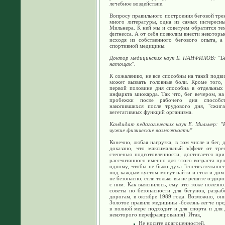
лечебное воздействие.
Вопросу правильного построения беговой тре
много литературы, одна из самых интересн
Мильнера. К ней мы и советуем обратится тем
фитнесса. А от себя позволим внести некотор
исходя из собственного бегового опыта, а
спортивной медицины.
Доктор медицинских наук Б. ПАНФИЛОВ: "Бег
натощак".
К сожалению, не все способны на такой подви
может вызвать головные боли. Кроме того, 
первой половине дня способна в отдельных 
инфаркта миокарда. Так что, бег вечером, на
пробежки после рабочего дня способст
накопившихся после трудового дня, "сжига
вегетативных функций организма.
Кандидат педагогических наук Е. Мильнер: "
чужие физические возможности"
Конечно, любая нагрузка, в том числе и бег,
доказано, что максимальный эффект от тре
степенью подготовленности, достигается при
рассчитанного именно для этого возраста пу
одному, чтобы не было духа "состязательност
под каждым кустом могут найти и стол и дом
не безопасно, если только вы не решите оздоро
с ним. Как выяснилось, ему это тоже полезн
советы по безопасности для бегунов, разра
дорогам, в октябре 1989 года. Возможно, он
Золотое правило медицины -болезнь легче пре
в полной мере подходит и для спорта и для 
некоторого перефразирования). Итак,
Не носите драгоценностей.