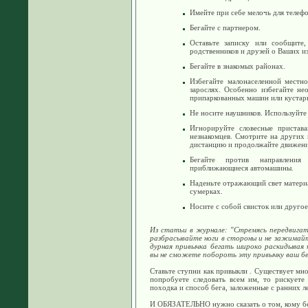
Имейте при себе мелочь для телефо
Бегайте с партнером.
Оставьте записку или сообщите
родственников и друзей о Ваших 
Бегайте в знакомых районах.
Избегайте малонаселенной местн
зарослях. Особенно избегайте не
припаркованных машин или кустар
Не носите наушников. Используйте
Игнорируйте словесные пристав
незнакомцев. Смотрите на других 
дистанцию и продолжайте движени
Бегайте против направления
приближающиеся автомашины.
Наденьте отражающий свет материа
сумерках.
Носите с собой свисток или друго
Из статьи в журнале: "Стремясь передвигать
разбрасывайте ноги в стороны и не зажимай
дурная привычка бегать широко раскидывая 
вы не сможете побороть эту привычку ваш б
Ставьте ступни как привыкли . Существует мно
попробуете следовать всем им, то рискуете
походка и способ бега, заложенные с ранних ле
И ОБЯЗАТЕЛЬНО нужно сказать о том, кому бе