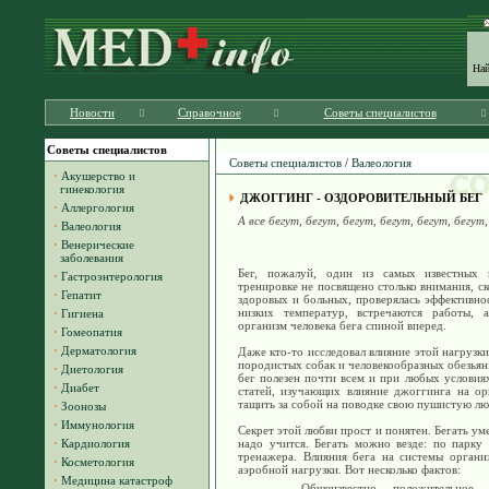
На
Новости
Справочное
Советы специалистов
Советы специалистов
Советы специалистов
/
Валеология
·
Акушерство и
гинекология
ДЖОГГИНГ - ОЗДОРОВИТЕЛЬНЫЙ БЕГ
·
Аллергология
А все бегут, бегут, бегут, бегут, бегут, бегут, 
·
Валеология
·
Венерические
заболевания
Бег, пожалуй, один из самых известных в
·
Гастроэнтерология
тренировке не посвящено столько внимания, ск
·
Гепатит
здоровых и больных, проверялась эффективнос
низких температур, встречаются работы, 
·
Гигиена
организм человека бега спиной вперед.
·
Гомеопатия
·
Дерматология
Даже кто-то исследовал влияние этой нагрузк
породистых собак и человекообразных обезьян.
·
Диетология
бег полезен почти всем и при любых условиях
·
Диабет
статей, изучающих влияние джоггинга на ор
тащить за собой на поводке свою пушистую лю
·
Зоонозы
·
Иммунология
Секрет этой любви прост и понятен. Бегать ум
·
Кардиология
надо учится. Бегать можно везде: по парку
тренажера. Влияния бега на системы органи
·
Косметология
аэробной нагрузки. Вот несколько фактов:
·
Медицина катастроф
Общеизвестно положительное