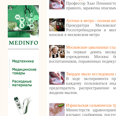
Профессор Хью Пеннингтон
правило, заражены опасны
Аптеки в метро - полная а
Прокуратура Московск
Роспотребнадзором и ми
киосков в московском метро
Московские школьники стал
За первые девять месяц
учреждениях Москвы 
воспитанников, пораженных педику
Твердое мыло исследовали 
В ходе эксперимента пр
каждому пользоваться ин
предотвратить распространение 
жидким мылом.
Израильская сальмонелла т
Министерств здравоохране
изучают сообщения, посту