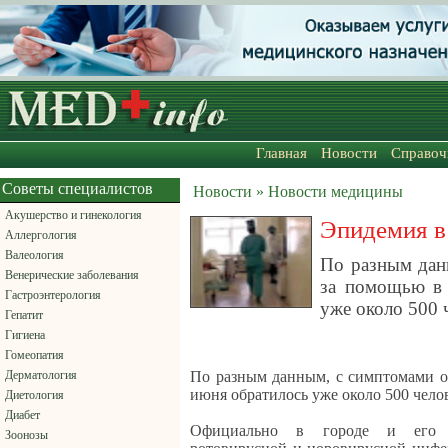
Главная
Новости
Справоч
Советы специалистов
Новости » Новости медицины
Акушерство и гинекология
Эпидемия в
Аллергология
Валеология
По разным дан
Венерические заболевания
за помощью в 
Гастроэнтерология
уже около 500 
Гепатит
Гигиена
Гомеопатия
Дерматология
По разным данным, с симптомами о
июня обратилось уже около 500 чело
Диетология
Диабет
Официально в городе и его о
Зоонозы