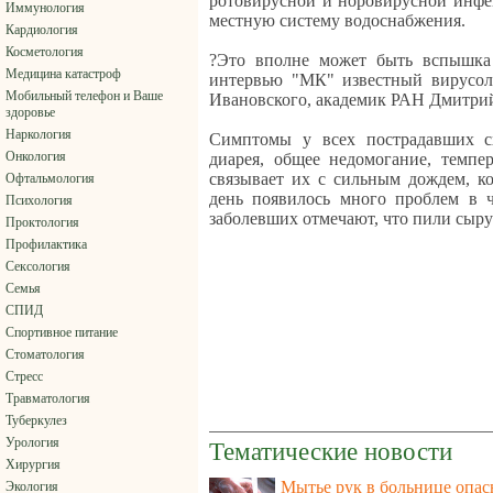
ротовирусной и норовирусной инфе
Иммунология
местную систему водоснабжения.
Кардиология
Косметология
?Это вполне может быть вспышка 
Медицина катастроф
интервью "МК" известный вирусол
Мобильный телефон и Ваше
Ивановского, академик РАН Дмитри
здоровье
Наркология
Симптомы у всех пострадавших сх
Онкология
диарея, общее недомогание, темпе
связывает их с сильным дождем, ко
Офтальмология
день появилось много проблем в ч
Психология
заболевших отмечают, что пили сыру
Проктология
Профилактика
Сексология
Семья
СПИД
Спортивное питание
Стоматология
Стресс
Травматология
Туберкулез
Урология
Тематические новости
Хирургия
Мытье рук в больнице опасн
Экология