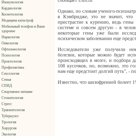
сообщает Utro.ru
Иммунология
Кардиология
Однако, по словам ученого-психиат
Косметология
в Кэмбридже, это не значит, что
Медицина катастроф
пристрастие к курению, ведь гены
Мобильный телефон и Ваше
системе и совсем другую - в челов
здоровье
некоторые гены уже были исслед
Наркология
психическом заболевании еще предс
Онкология
Исследователи уже получили не
Офтальмология
болезни, которые можно будет исп
Психология
происходящих в мозге, и подбора д
Проктология
108 кусочков, но, возможно, это го
Профилактика
нам еще предстоит долгий путь", - 
Сексология
Семья
Известно, что шизофренией болеет 1
СПИД
Спортивное питание
Стоматология
Стресс
Травматология
Туберкулез
Урология
Хирургия
Экология