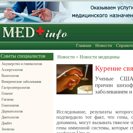
Главная
Новости
Справоч
Советы специалистов
Новости » Новости медицины
Акушерство и гинекология
Курение св
Аллергология
Валеология
Ученые США,
Венерические заболевания
причин шизоф
Гастроэнтерология
заболеванием и
Гепатит
Гигиена
Гомеопатия
Дерматология
Исследование, результаты которо
подтвердило тот факт, что гены, 
Диетология
допамина, могут вызывать тяжелое п
Диабет
гены иммунной системы, которые с
Зоонозы