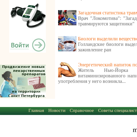
Загадочная статистика трав
Врач "Локомотива": "Зага
травмируются защитники"
Биологи выделили веществ
Голландские биологи выде
заживление ран
Энергетический напиток по
Житель Нью-Йорка п
витаминизированного напит
употребления у него возникла...
Главная
Новости
Справочное
Советы специалист