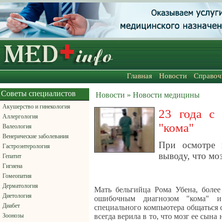
Главная
Новости
Справоч
Советы специалистов
Новости » Новости медицины
Акушерство и гинекология
23 года с
Аллергология
"кома"
Валеология
Венерические заболевания
При осмотре 
Гастроэнтерология
выводу, что мо
Гепатит
Гигиена
Гомеопатия
Дерматология
Мать бельгийца Рома Убена, более
Диетология
ошибочным диагнозом "кома" 
Диабет
специального компьютера общаться с
Зоонозы
всегда верила в то, что мозг ее сына