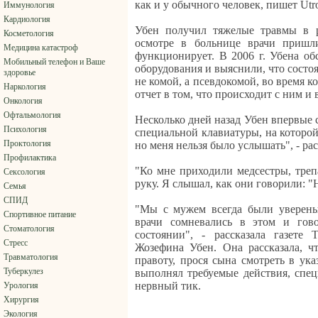
как и у обычного человек, пишет Utro
Иммунология
Кардиология
Убен получил тяжелые травмы в р
Косметология
осмотре в больнице врачи пришл
Медицина катастроф
функционирует. В 2006 г. Убена о
Мобильный телефон и Ваше
оборудования и выяснили, что состоя
здоровье
не комой, а псевдокомой, во время к
Наркология
отчет в том, что происходит с ним и 
Онкология
Офтальмология
Несколько дней назад Убен впервые
Психология
специальной клавиатуры, на которой
Проктология
но меня нельзя было услышать", - рас
Профилактика
"Ко мне приходили медсестры, треп
Сексология
руку. Я слышал, как они говорили: "
Семья
СПИД
"Мы с мужем всегда были уверены,
Спортивное питание
врачи сомневались в этом и гов
Стоматология
состоянии", - рассказала газете 
Стресс
Жозефина Убен. Она рассказала, ч
Травматология
правоту, прося сына смотреть в ука
Туберкулез
выполнял требуемые действия, спец
нервный тик.
Урология
Хирургия
Экология