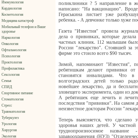
Иммунология
поликлиники ? 5 направление в ж
Кардиология
написано: "На вакцинацию". Вроде
Гераськина листает уже разбухш
Косметология
ребенка. - А девчонке только хуже по
Медицина катастроф
Мобильный телефон и Ваше
Газета "Известия" провела журнал
здоровье
дела о прививках, которые делала
Наркология
частных клиник. 112 малышам было
Онкология
России "лекарство". Стоявшей за 
Офтальмология
фирме это стоило всего $90 тысяч.
Психология
Проктология
Зимой, напоминают "Известия", по
Профилактика
ребятишкам делают прививки от 
Сексология
становятся инвалидами. Что в
волгоградских детей только рад
Семья
новейшее лекарство, да и бесплатн
СПИД
зловещего эксперимента, один из до
Спортивное питание
А ребятишек еще лечить и лечить
Стоматология
последствия "прививки". На самом д
Стресс
неизвестное докторам России "лекар
Травматология
Туберкулез
Теперь выясняется, что сделано 
Урология
здоровья наших детей. У частной 
Хирургия
труднопроизносимое название -
здравоохранения (НУЗ) "Отделенче
Экология