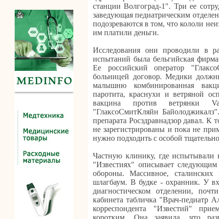
станции Волгоград-1". Три ее сотру
заведующая педиатрическим отделени
подозреваются в том, что кололи неи
им платили деньги.
Исследования они проводили в ра
испытаний была бельгийская фирма
Ее российский оператор "Глакс
больницей договор. Медики должны
малышню комбинированная вакци
паротита, краснухи и ветряной осп
вакцина против ветрянки Va
"ГлаксоСмитКляйн Байолоджикалз".
препарата Росздравнадзор давал. К том
не зарегистрированы и пока не при
нужно подходить с особой тщательн
Частную клинику, где испытывали в
"Известиях" описывает следующим
обороны. Массивное, сталинских 
шлагбаум. В будке - охранник. У в
диагностическом отделении, почт
кабинета табличка "Врач-педиатр А
корреспондента "Известий" прие
коротким. Она заявила, что раз