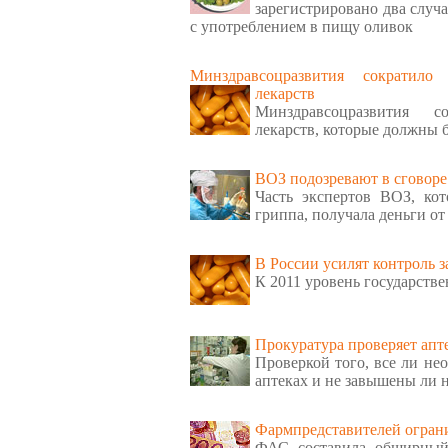
зарегистрировано два случ
с употреблением в пищу оливок
Минздравсоцразвития сократило
лекарств
Минздравсоцразвития с
лекарств, которые должны 
ВОЗ подозревают в сговоре
Часть экспертов ВОЗ, ко
гриппа, получала деньги о
В России усилят контроль з
К 2011 уровень государстве
Прокуратура проверяет апт
Проверкой того, все ли не
аптеках и не завышены ли 
Фармпредставителей огран
ФАС составила обширный