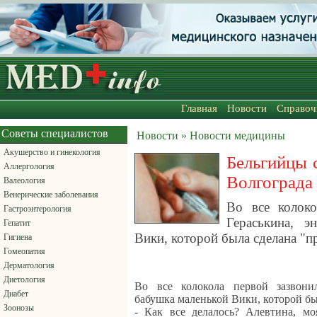
Главная
Новости
Справоч
Советы специалистов
Новости » Новости медицины
Акушерство и гинекология
Бельгийцы 
Аллергология
Волгограда
Валеология
Венерические заболевания
Во все колок
Гастроэнтерология
Гераськина, э
Гепатит
Вики, которой была сделана "п
Гигиена
Гомеопатия
Дерматология
Диетология
Во все колокола первой зазвони
Диабет
бабушка маленькой Вики, которой бы
Зоонозы
- Как все делалось? Алевтина, мо