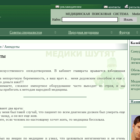
-рекламодателям
-контакты
-рассылк
МЕДИЦИНСКАЯ ПОИСКОВАЯ СИСТЕМА Medinf
Найти:
Советы специалистов
Народная медицина
Форум
Калей
п
/
Анекдоты
Самур
ОТЫ
Горош
легко
Обезь
искусственного оплодотворения. В кабинет главврача врывается взбешенная
акцен
ла непорочную беременность, а ваш врач в... меня дедовским способом и еще с
Медиц
о деньги взял!!!
отсту
нимаете, сложное импортное оборудование часто выходит из строя, и мы
ягоди
ы прибегать к методам народной медицины.
Наши 
вают два врача:
 у меня был такой случай, что пациент по всем диагнозам должен был умереть еще
 назад, а он все еще жив.
ите, если человек по-настоящему хочет жить, то медицина бессильна.
был на лекции по медицине и узнал, что целоваться негигиенично и не очень