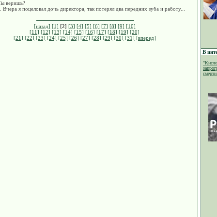
Ты веришь?
. Вчера я поцеловал дочь директора, так потерял два передних зуба и работу...
[назад]
[1]
[2]
[3]
[4]
[5]
[6]
[7]
[8]
[9]
[10]
[11]
[12]
[13]
[14]
[15]
[16]
[17]
[18]
[19]
[20]
[21]
[22]
[23]
[24]
[25]
[26]
[27]
[28]
[29]
[30]
[31]
[вперед]
В инт
"Кисло
запрог
смерти.