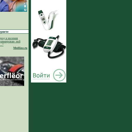
ернете
род и явления
раммирован- ной
.."
Medline.ru