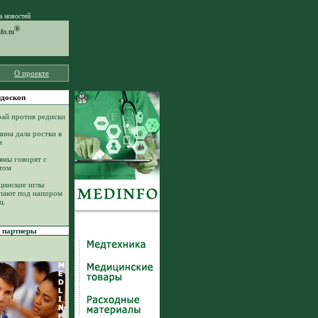
а новостей
®
o.ru
О проекте
доскоп
ай против редиски
ина дала ростки в
м
яны говорят с
том
инские иглы
пают под напором
ц.
партнеры