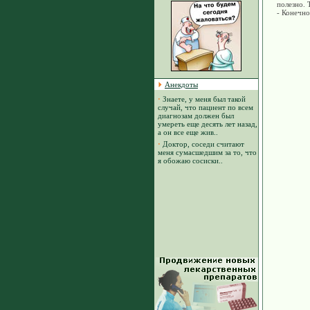
полезно. 
- Конечно
Анекдоты
·
Знаете, у меня был такой
случай, что пациент по всем
диагнозам должен был
умереть еще десять лет назад,
а он все еще жив..
·
Доктор, соседи считают
меня сумасшедшим за то, что
я обожаю сосиски..