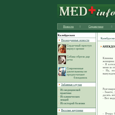
Новости
Справочное
Калейдоскоп
Калейдоско
Неожиданные новости
Сердечный приступ
АНЕКД
вернул зрение
Cобака обрела дар
Клиника 
речи
женщина:
- Я хоте
меня за эт
Современные
- Hу, по
джентльмены не
вынужден
предпочитают
блондинок
Забавные случаи
Разговари
·
Из медицинской
- Знаете,
практики
десять лет
·
Из клинических
- Вот вид
лекций
·
Из историй болезни
Веселые картинки
- Вчера 