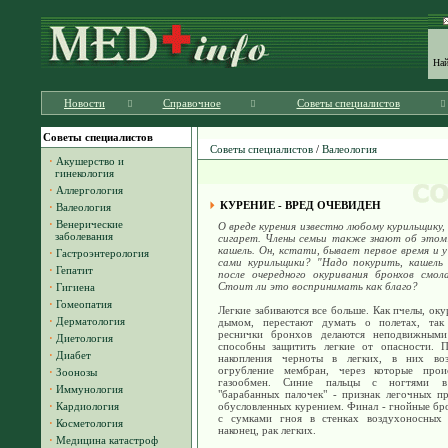
На
Новости
Справочное
Советы специалистов
Советы специалистов
Советы специалистов
/
Валеология
·
Акушерство и
гинекология
·
Аллергология
КУРЕНИЕ - ВРЕД ОЧЕВИДЕН
·
Валеология
·
Венерические
О вреде курения известно любому курильщику,
заболевания
сигарет. Члены семьи также знают об этом:
кашель. Он, кстати, бывает первое время и 
·
Гастроэнтерология
сами курильщики? "Надо покурить, кашель
·
Гепатит
после очередного окуривания бронхов смол
Стоит ли это воспринимать как благо?
·
Гигиена
·
Гомеопатия
Легкие забиваются все больше. Как пчелы, ок
·
Дерматология
дымом, перестают думать о полетах, та
реснички бронхов делаются неподвижным
·
Диетология
способны защитить легкие от опасности. 
·
Диабет
накопления черноты в легких, в них воз
огрубление мембран, через которые прои
·
Зоонозы
газообмен. Синие пальцы с ногтями 
·
Иммунология
"барабанных палочек" - признак легочных п
·
Кардиология
обусловленных курением. Финал - гнойные б
с сумками гноя в стенках воздухоносных 
·
Косметология
наконец, рак легких.
·
Медицина катастроф