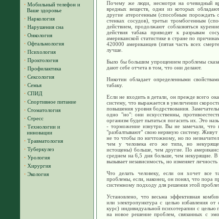
Почему же люди, несмотря на очевидный вр
·
Мобильный телефон и
вредных веществ, одни из которых обладают
Ваше здоровье
другие атерогенным (способным порождать о
·
Наркология
стенках сосудов), третьи тромбогенным (сп
действием, продолжают соблазняться курени
·
Нарушения сна
действия табака приводят к разрывам сосу
·
Онкология
американской статистике в стране по причина
·
Офтальмология
420000 американцев (пятая часть всех смерте
лучше.
·
Психология
·
Проктология
Было бы большим упрощением проблемы сказат
дают себе отчета в том, что они делают.
·
Профилактика
·
Сексология
Никотин обладает определенными свойствами
·
Семья
табаку.
·
СПИД
Если не входить в детали, он прежде всего о
·
Спортивное питание
систему, что выражается в увеличении скорост
повышения уровня бодрствования. Замечательн
·
Стоматология
одно "но": они искусственны, противоестест
·
Стресс
организм будет пытаться погасить их. Это наз
- торможение изнутри. Вы не замечали, что
·
Технологии и
"разбалтывают" свою нервную систему. Живут 
инновации
не то чтобы по ничтожному, но по незначител
·
Травматология
чем у человека его же типа, но некурящег
·
Туберкулез
истощены) больше, чем другие. По американск
среднем на 6,5 дня больше, чем некурящие. В
·
Урология
вызывает независимость, но изменяет личность 
·
Хирургия
Что делать человеку, если он хочет все 
·
Экология
проблемы, если, наконец, он понял, что пора 
системному подходу для решения этой пробле
Установлено, что весьма эффективная комби
или электропунктура с целью избавления от ф
курс) индивидуальной психотерапии с целью 
на новое решение проблем, связанных с эм