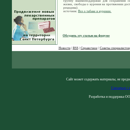
группу взаимоподдержки для сохранения с
жизни, свободы о курения на протяжении дос
рецидива).
источник:
Все о табаке и курении.
Обсудить эту статью на форуме
Новости
|
RSS
|
Справочное
|
Советы специалистов
Сайт может содержать материалы, не предн
Связаться с 
Разработка и поддержка