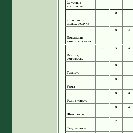
Сухость в
носоглотке
0
0
1
Спец. Запах в
выдых. воздухе
0
0
4
Повышение
аппетита, жажда
2
3
3
Вялость,
сонливость
0
0
1
Тошнота
0
0
1
Рвота
0
0
0
Боли в животе
0
0
4
Шум в ушах
0
2
1
Оглушенность