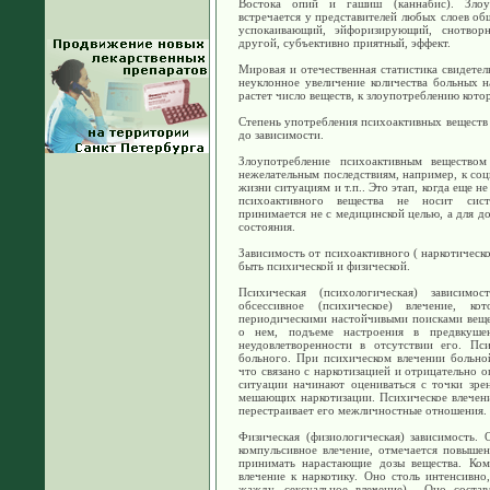
Востока опий и гашиш (каннабис). Злоу
встречается у представителей любых слоев об
успокаивающий, эйфоризирующий, снотвор
другой, субъективно приятный, эффект.
Мировая и отечественная статистика свидетел
неуклонное увеличение количества больных 
растет число веществ, к злоупотреблению кот
Степень употребления психоактивных веществ 
до зависимости.
Злоупотребление психоактивным веществом
нежелательным последствиям, например, к со
жизни ситуациям и т.п.. Это этап, когда еще н
психоактивного вещества не носит сист
принимается не с медицинской целью, а для д
состояния.
Зависимость от психоактивного ( наркотическ
быть психической и физической.
Психическая (психологическая) зависимо
обсессивное (психическое) влечение, ко
периодическими настойчивыми поисками веще
о нем, подъеме настроения в предвкушен
неудовлетворенности в отсутствии его. Пси
больного. При психическом влечении больной
что связано с наркотизацией и отрицательно о
ситуации начинают оцениваться с точки зре
мешающих наркотизации. Психическое влечен
перестраивает его межличностные отношения.
Физическая (физиологическая) зависимость. 
компульсивное влечение, отмечается повышен
принимать нарастающие дозы вещества. Ком
влечение к наркотику. Оно столь интенсивно,
жажду, сексуальное влечение) . Оно состав