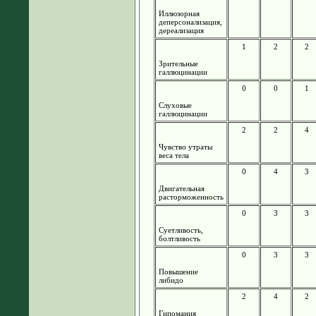
Иллюзорная
деперсонализация,
дереализация
1
2
2
Зрительные
галлюцинации
0
0
1
Слуховые
галлюцинации
2
2
4
Чувство утраты
веса тела
0
4
3
Двигательная
расторможенность
0
3
3
Суетливость,
болтливость
0
3
3
Повышение
либидо
2
4
2
Гипомания