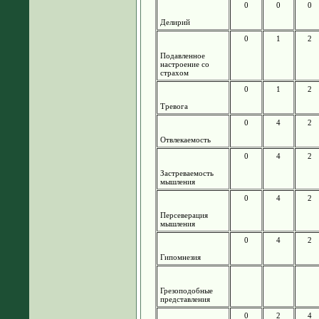
0
0
0
Делирий
0
1
2
Подавленное
настроение со
страхом
0
1
2
Тревога
0
4
2
Отвлекаемость
0
4
2
Застреваемость
мышления
0
4
2
Персеверация
мышления
0
4
2
Гипомнезия
Грезоподобные
представления
0
2
4