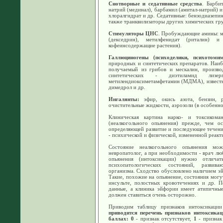
Снотворные и седативные средства
. Барби
натрий (мединал), барбамил (амитал-натрий) 
хлоралгидрат и др. Седативные: бензодиазепины
также транквилизаторы других химических гр
Стимуляторы ЦНС
. Пробуждающие амины: м
(декседрин), метилфенидат (риталин)
кофеинсодержащие растения).
Галлюциногены (психоделики, психотомим
природных и синтетических препаратов. Наиб
получаемый из грибов и мескалин, произво
синтетических - диэтиламид лиз
метилендиоксиметамфетамин (МДМА), известный
димедрол и др.
Ингалянты:
эфир, окись азота, бензин, р
очистительные жидкости, аэрозоли (в особенно
Клиническая картина нарко- и токсикома
(неалкогольного опьянения) прежде, чем ос
определяющей развитие и последующее течени
- психической и физической, измененной реакт
Состояние неалкогольного опьянения може
невропатолог, а при необходимости - врач лю
опьянения (интоксикации) нужно отлича
психопатологических состояний, развив
организма. Сходство обусловлено наличием эй
Такие, похожие на опьянение, состояния могу
инсульте, полостных кровотечениях и др. П
данные, а клиника эйфории имеет атипичные
должен ставиться очень осторожно.
Приводим таблицу признаков интоксикации
приводится перечень признаков интоксикац
баллах:
0
- признак отсутствует,
1
- признак