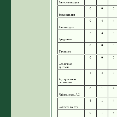
Гиперсаливация
0
0
0
Брадикардия
0
4
4
Тахикардия
2
3
3
Брадипноэ
0
0
0
Тахипноэ
0
0
0
Сердечная
аритмия
1
4
2
Артериальная
гипотония
0
1
4
Лабильность АД
4
1
4
Сухость во рту
0
1
4