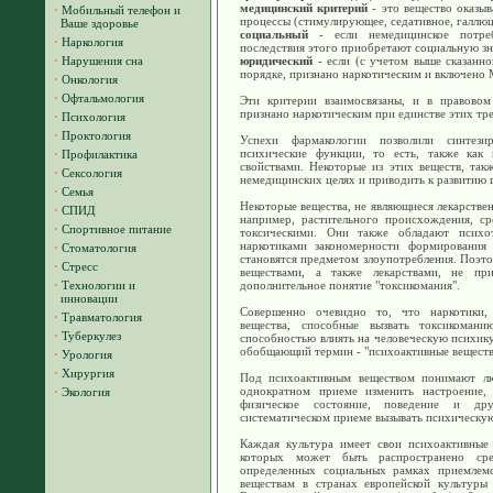
медицинский критерий
- это вещество оказыв
·
Мобильный телефон и
процессы (стимулирующее, седативное, галлюци
Ваше здоровье
социальный
- если немедицинское потре
·
Наркология
последствия этого приобретают социальную зн
·
Нарушения сна
юридический
- если (с учетом выше сказанно
порядке, признано наркотическим и включено 
·
Онкология
·
Офтальмология
Эти критерии взаимосвязаны, и в правовом
признано наркотическим при единстве этих тре
·
Психология
·
Проктология
Успехи фармакологии позволили синтези
психические функции, то есть, также как
·
Профилактика
свойствами. Некоторые из этих веществ, такж
·
Сексология
немедицинских целях и приводить к развитию 
·
Семья
Некоторые вещества, не являющиеся лекарствен
·
СПИД
например, растительного происхождения, с
·
Спортивное питание
токсическими. Они также обладают псих
наркотиками закономерности формирования 
·
Стоматология
становятся предметом злоупотребления. Поэто
·
Стресс
веществами, а также лекарствами, не при
·
Технологии и
дополнительное понятие "токсикомания".
инновации
Совершенно очевидно то, что наркотики, 
·
Травматология
вещества, способные вызвать токсикома
·
Туберкулез
способностью влиять на человеческую психику
обобщающий термин - "психоактивные веществ
·
Урология
·
Хирургия
Под психоактивным веществом понимают лю
однократном приеме изменить настроение,
·
Экология
физическое состояние, поведение и др
систематическом приеме вызывать психическую
Каждая культура имеет свои психоактивные 
которых может быть распространено ср
определенных социальных рамках приемлем
веществам в странах европейской культуры 