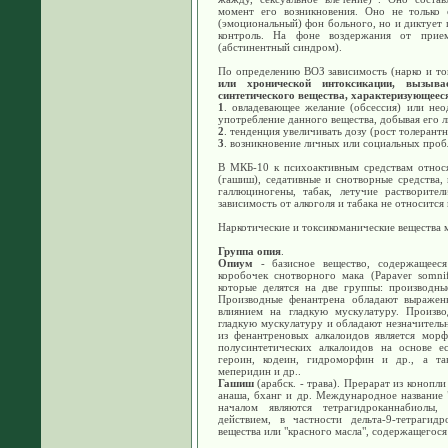
момент его возникновения. Оно не только 
(эмоциональный) фон больного, но и диктует п
контроль. На фоне воздержания от прие
(абстинентный синдром).
По определению ВОЗ зависимость (нарко и то
или хронической интоксикации, вызыва
синтетического вещества, характеризующее
1
. овладевающее желание (обсессия) или нео
употребление данного вещества, добывая его 
2
. тенденция увеличивать дозу (рост толерантн
3
. возникновение личных или социальных проб
В МКБ-10 к психоактивным средствам относят
(гашиш), седативные и снотворные средства,
галлюциногены, табак, летучие растворите
зависимость от алкоголя и табака не относится
Наркотические и токсикоманические вещества 
Группа опия
.
Опиум
- базисное вещество, содержащееся
коробочек снотворного мака (Papaver somni
которые делятся на две группы: производны
Производные фенантрена обладают выражен
влиянием на гладкую мускулатуру. Произво
гладкую мускулатуру и обладают незначитель
из фенантреновых алкалоидов является морф
полусинтетических алкалоидов на основе е
героин, кодеин, гидроморфин и др., а та
меперидин и др..
Гашиш
(арабск. - трава). Прерарат из конопли
анаша, бханг и др. Международное название 
началом являются тетрагидроканнабиолы,
действием, в частности дельта-9-тетрагид
вещества или "красного масла", содержащегося