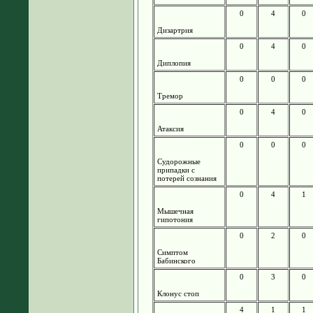
0
4
0
Дизартрия
0
4
0
Диплопия
0
0
0
Тремор
0
4
0
Атаксия
0
0
0
Судорожные
припадки с
потерей сознания
0
4
1
Мышечная
гипотония
0
2
0
Симптом
Бабинского
0
3
0
Клонус стоп
4
1
1