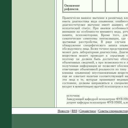
Оживление
рефлексов
Практически важное значение в различных кл
иметь диагностика вида опьянения: опийног
диагностическое значение имеет анамнез, 
психический статус. При анализе особенност
внимание на особенности внешнего вида, речи
памяти, психомоторики. Кроме того, дл
соматические симптомы интоксикации, где
зрачковые расстройства. В ряде случаев
обнаружение специфического запаха опья
обследуемого лица. Более точное представлен
может дать лабораторная диагностика. Диагн
веществом может приводит к серьезным с
поэтому он должен быть достаточно обосн
объективных сведений, а при возможности и 
полученная информация не позволяет обоснова
отвечающее объективной реальности по типу "
клиника опьянения) неустановленным вещест
еще не означает наличия соответствующей на
эти лица и те, которые принимают медикам
состояние, должны направляться к специали
входит в компетенцию врачей психиатров и пс
источник:
Заведующий кафедрой психиатрии ФУВ НМИ
доцент кафедры психиатрии ФУВ НМИ, к.м.н
Новости
|
RSS
|
Справочное
|
Советы специалистов