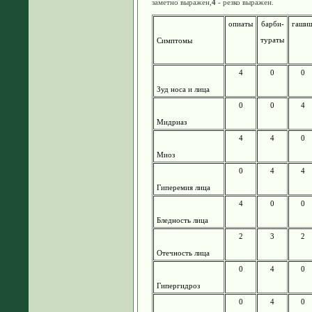
заметно выражен,
4
- резко выражен.
опиаты
барби-
гаши
тураты
Симптомы
4
0
0
Зуд носа и лица
0
0
4
Мидриаз
4
4
0
Миоз
0
4
4
Гиперемия лица
4
0
0
Бледность лица
2
3
2
Отечность лица
0
4
0
Гипергидроз
0
4
0