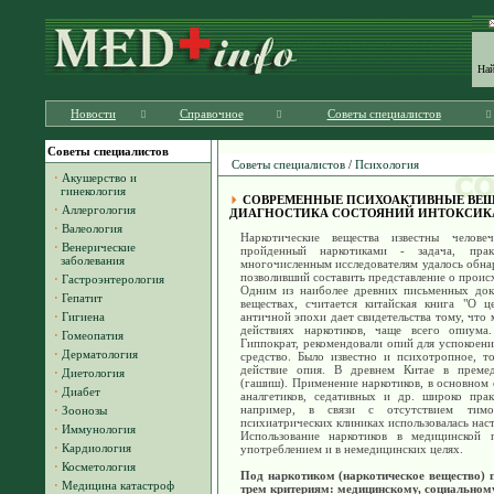
На
Новости
Справочное
Советы специалистов
Советы специалистов
Советы специалистов
/
Психология
·
Акушерство и
гинекология
СОВРЕМЕННЫЕ ПСИХОАКТИВНЫЕ ВЕЩ
·
Аллергология
ДИАГНОСТИКА СОСТОЯНИЙ ИНТОКСИК
·
Валеология
Наркотические вещества известны человеч
·
Венерические
пройденный наркотиками - задача, пра
заболевания
многочисленным исследователям удалось обна
позволивший составить представление о проис
·
Гастроэнтерология
Одним из наиболее древних письменных доку
·
Гепатит
веществах, считается китайская книга "О ц
·
Гигиена
античной эпохи дает свидетельства тому, что 
действиях наркотиков, чаще всего опиума
·
Гомеопатия
Гиппократ, рекомендовали опий для успокоени
·
Дерматология
средство. Было известно и психотропное, т
действие опия. В древнем Китае в премед
·
Диетология
(гашиш). Применение наркотиков, в основном 
·
Диабет
аналгетиков, седативных и др. широко прак
например, в связи с отсутствием тимо
·
Зоонозы
психиатрических клиниках использовалась наст
·
Иммунология
Использование наркотиков в медицинской 
·
Кардиология
употреблением и в немедицинских целях.
·
Косметология
Под наркотиком (наркотическое вещество) п
·
Медицина катастроф
трем критериям: медицинскому, социальном