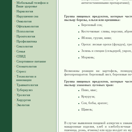
·
Мобильный телефон и
антигистаминными препаратами);
Ваше здоровье
·
Наркология
·
Нарушения сна
Группа пищевых продуктов, которые часто
пыльцу березы, ольхи или орешника:
·
Онкология
Березовый сок;
·
Офтальмология
·
Психология
Косточковые: сливы, персики, абри
·
Проктология
Яблоки, груши, киви;
·
Профилактика
Орехи: лесные орехи (фундук), гре
·
Сексология
Зелень и специи (сельдерей, укроп,
·
Семья
·
СПИД
Морковь;
·
Спортивное питание
·
Стоматология
Возможны реакции на: картофель, помидо
·
Стресс
фитопрепаратов: березовый лист, березовые п
·
Технологии и
инновации
Группа пищевых продуктов, которые часто
·
Травматология
пыльцу злаковых луговых трав:
·
Туберкулез
Пиво, квас;
·
Урология
Кукуруза;
·
Хирургия
Соя, бобы, арахис;
·
Экология
Щавель;
В случае выявления пищевой аллергии к злака
макаронные изделия, хлеб и хлебобулочные и
пшеница, рожь, ячмень) или куда входит их му