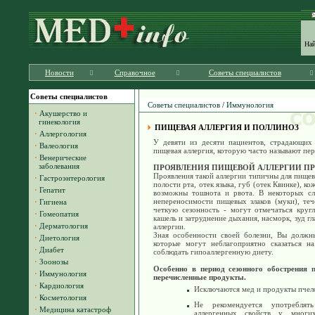
На
Новости
Справочное
Советы специалистов
Советы специалистов
Советы специалистов
/
Иммунология
·
Акушерство и
гинекология
ПИЩЕВАЯ АЛЛЕРГИЯ И ПОЛЛИНОЗ
·
Аллергология
У девяти из десяти пациентов, страдающих 
·
Валеология
пищевая аллергия, которую часто называют пе
·
Венерические
заболевания
ПРОЯВЛЕНИЯ ПИЩЕВОЙ АЛЛЕРГИИ ПР
Проявления такой аллергии типичны для пищево
·
Гастроэнтерология
полости рта, отек языка, губ (отек Квинке), к
·
Гепатит
возможны тошнота и рвота. В некоторых сл
непереносимости пищевых злаков (муки), теч
·
Гигиена
четкую сезонность - могут отмечаться круг
·
Гомеопатия
кашель и затруднение дыхания, насморк, зуд гл
·
Дерматология
аллергии.
Зная особенности своей болезни, Вы должны
·
Диетология
которые могут неблагоприятно сказаться на
·
Диабет
соблюдать гипоаллергенную диету.
·
Зоонозы
Особенно в период сезонного обострения 
·
Иммунология
перечисленные продукты.
·
Кардиология
Исключаются мед и продукты пчел
·
Косметология
Не рекомендуется употребля
·
Медицина катастроф
аллергенных свойств у мног