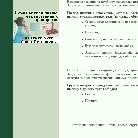
Возможны реакции на клубнику, землянику, ци
Запрещено применение фитопрепаратов: всех з
Группа пищевых продуктов, которые часто
пыльцу сложноцветных трав (полынь, амбро
Семена подсолнечника и подсолне
горчица);
Цикорий;
Напитки, приготовленные с исполь
Бахчевые культуры, дыня, арбуз;
Зелень и специи (сельдерей, ук
мускатный орех, корица, имбирь и 
Возможны реакции на морковь, чеснок, цитрус
Запрещено применение фитопрепаратов: пол
девясил, череда, тысячелистник, пижма, одува
Группа пищевых продуктов, которые часто
пыльцу маревых трав (лебеда):
Свекла;
Шпинат.
источник: "Аллергия и Астма"(www.allergist.