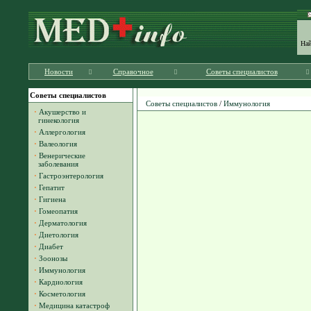
На
Новости
Справочное
Советы специалистов
Советы специалистов
Советы специалистов
/
Иммунология
·
Акушерство и
гинекология
·
Аллергология
·
Валеология
·
Венерические
заболевания
·
Гастроэнтерология
·
Гепатит
·
Гигиена
·
Гомеопатия
·
Дерматология
·
Диетология
·
Диабет
·
Зоонозы
·
Иммунология
·
Кардиология
·
Косметология
·
Медицина катастроф