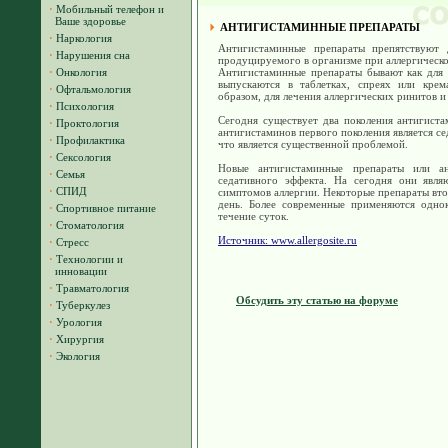
·
Мобильный телефон и
Ваше здоровье
АНТИГИСТАМИННЫЕ ПРЕПАРАТЫ
·
Наркология
Антигистаминные препараты препятствуют д
·
Нарушения сна
продуцируемого в организме при аллергическо
·
Онкология
Антигистаминные препараты бывают как для п
выпускаются в таблетках, спреях или крем
·
Офтальмология
образом, для лечения аллергических ринитов и
·
Психология
Сегодня существует два поколения антигист
·
Проктология
антигистаминов первого поколения является се
·
Профилактика
что является существенной проблемой.
·
Сексология
Новые антигистаминные препараты или а
·
Семья
седативного эффекта. На сегодня они явля
·
СПИД
симптомов аллергии. Некоторые препараты вто
день. Более современные применяются одно
·
Спортивное питание
течение суток.
·
Стоматология
Источник:
www.allergosite.ru
·
Стресс
·
Технологии и
инновации
·
Травматология
Обсудить эту статью на форуме
·
Туберкулез
·
Урология
·
Хирургия
·
Экология