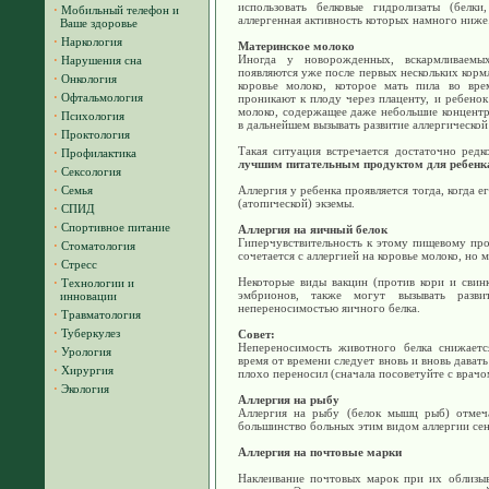
использовать белковые гидролизаты (белки
·
Мобильный телефон и
аллергенная активность которых намного ниже
Ваше здоровье
·
Наркология
Материнское молоко
Иногда у новорожденных, вскармливаемы
·
Нарушения сна
появляются уже после первых нескольких кормл
·
Онкология
коровье молоко, которое мать пила во вре
·
Офтальмология
проникают к плоду через плаценту, и ребенок
молоко, содержащее даже небольшие концентр
·
Психология
в дальнейшем вызывать развитие аллергической
·
Проктология
Такая ситуация встречается достаточно редк
·
Профилактика
лучшим питательным продуктом для ребенк
·
Сексология
·
Семья
Аллергия у ребенка проявляется тогда, когда е
(атопической) экземы.
·
СПИД
·
Спортивное питание
Аллергия на яичный белок
Гиперчувствительность к этому пищевому про
·
Стоматология
сочетается с аллергией на коровье молоко, но 
·
Стресс
Некоторые виды вакцин (против кори и свинк
·
Технологии и
эмбрионов, также могут вызывать разв
инновации
непереносимостью яичного белка.
·
Травматология
·
Туберкулез
Совет:
Непереносимость животного белка снижаетс
·
Урология
время от времени следует вновь и вновь дават
·
Хирургия
плохо переносил (сначала посоветуйте с врачо
·
Экология
Аллергия на рыбу
Аллергия на рыбу (белок мышц рыб) отмеча
большинство больных этим видом аллергии се
Аллергия на почтовые марки
Наклеивание почтовых марок при их облизыв