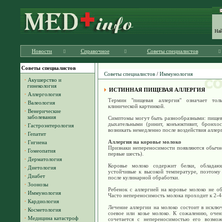
На
Новости
Справочное
Советы специалистов
Советы специалистов
Советы специалистов
/
Иммунология
·
Акушерство и
гинекология
ИСТИННАЯ ПИЩЕВАЯ АЛЛЕРГИЯ
·
Аллергология
Термин "пищевая аллергия" означает то
·
Валеология
клинической картинкой.
·
Венерические
заболевания
Симптомы могут быть разнообразными: пищева
дыхательными (ринит, конъюктивит, бронхос
·
Гастроэнтерология
возникать немедленно после воздействия аллер
·
Гепатит
Аллергия на коровье молоко
·
Гигиена
Признаки непереносимости появляются обычно
·
Гомеопатия
первые шесть).
·
Дерматология
Коровье молоко содержит белки, обладаю
·
Диетология
устойчивые к высокой температуре, поэтому
·
Диабет
после кулинарной обработки.
·
Зоонозы
Ребенок с аллергией на коровье молоко не об
·
Иммунология
Часто непереносимость молока проходит к 2-4
·
Кардиология
Лечение аллергии на молоко состоит в исклю
·
Косметология
соевое или козье молоко. К сожалению, очен
·
Медицина катастроф
сочетается с непереносимостью его возмож