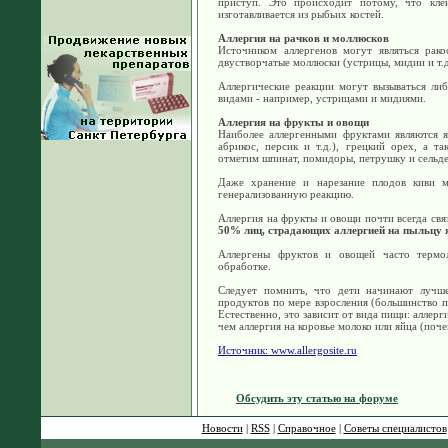
приступ. Это происходит потому, что кле
изготавливается из рыбьих костей.
Аллергия на рачков и моллюсков
Источником аллергенов могут являться ракоо
двустворчатые моллюски (устрицы, мидии и т.д
Аллергические реакции могут вызываться либ
видами - например, устрицами и мидиями.
Аллергия на фрукты и овощи
Наиболее аллергенными фруктами являются я
абрикос, персик и т.д.), грецкий орех, а т
отметим шпинат, помидоры, петрушку и сельде
Даже хранение и нарезание плодов киви м
генерализованную реакцию.
Аллергия на фрукты и овощи почти всегда свя
50% лиц, страдающих аллергией на пыльцу я
Аллергены фруктов и овощей часто термо
обработке.
Следует помнить, что дети начинают лучш
продуктов по мере взросления (большинство пр
Естественно, это зависит от вида пищи: аллер
чем аллергия на коровье молоко или яйца (поче
Источник:
www.allergosite.ru
Обсудить эту статью на форуме
Новости
|
RSS
|
Справочное
|
Советы специалистов