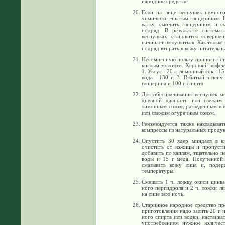
народное средство.
Если на лице веснушек немного
химически чистым глицерином. 
ватку, смочить глицерином и с
подряд. В результате система
веснушках становится соверше
начинает шелушиться. Как только
подряд втирать в кожу питательн
Несомненную пользу приносит ст
кислым молоком. Хороший эффек
1. Уксус - 20 г, лимонный сок - 15 
вода - 130 г. 3. Взбитый в пену
глицерина и 100 г спирта.
Для обесцвечивания веснушек м
дневной давности или свежим 
лимонным соком, разведенным в в
или свежим огуречным соком.
Рекомендуется также накладыва
компрессы из натуральных продук
Опустить 30 ядер миндаля в к
очистить от кожицы и пропуст
добавить по каплям, тщательно п
воды и 15 г меда. Полученной
смазывать кожу лица и, подер
температуры.
Смешать 1 ч. ложку окиси цинка
ного пергидроля и 2 ч. ложки л
на лице всю ночь.
Старинное народное средство пр
приготовления надо залить 20 г 
ного спирта или водки, настаива
употреблением нужное количес