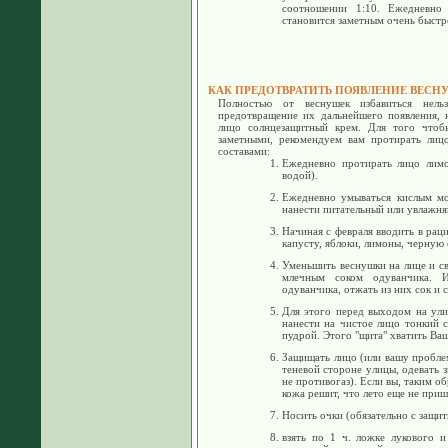
соотношении 1:10. Ежедневно
становится заметным очень быстр
КАК ПРЕДОТВРАТИТЬ ПОЯВЛЕНИЕ ВЕСН
Полностью от веснушек избавиться нель
предотвращение их дальнейшего появления, 
лицо солнцезащитный крем. Для того чтоб
заметными, рекомендуем вам протирать лиц
составами:
Ежедневно протирать лицо лим
водой).
Ежедневно умываться кислым м
нанести питательный или увлажн
Начиная с февраля вводить в рац
капусту, яблоки, лимоны, черную 
Уменьшить веснушки на лице и с
млечным соком одуванчика. И
одуванчика, отжать из них сок и с
Для этого перед выходом на ули
нанести на чистое лицо тонкий 
пудрой. Этого "щита" хватить Ваш
Защищать лицо (или вашу пробле
теневой стороне улицы, одевать 
не противогаз). Если вы, таким о
кожа решит, что лето еще не приш
Носить очки (обязательно с защи
взять по 1 ч. ложке лукового 