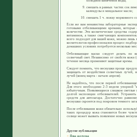
холодной кипяченой воды;
смешать в равных частях сок лим
календулы и миндальное масло;
смешать 1 ч. ложку морковного со
Если же вам ненавистны лабораторные экспер
готовыми отбеливающими кремами, которые 
количестве. Эти косметические средства соде
витаминов, а также смягчающих компонентов.
всего подходит для вашей кожи, можно лишь 
косметологов-профессионалов процесс подбора 
домашних условиях потребуется несколько мес
Отбеливающие маски следует делать по ве
солнечный свет. Независимо от свойств кожи 
течение месяца применяют защитные кремы.
Следует помнить, что веснушки проще предупр
защищать от воздействия солнечных лучей, 
лучей (конец марта - начало апреля).
Не надейтесь, что после первой отбеливающе
Для этого необходимо 2-3 недели упорной "
избыточным. Появляющиеся слишком светлые п
долгой экспозиции отбеливателей. Устрани
средств для автозагара. Достаточно равном
веснушки скроются под покровом темного зага
После отбеливания кожи обязательно использу
таких процедур кожа становится более чувст
солнце может вызвать появление новых веснуш
Другие публикации
Язва желудка