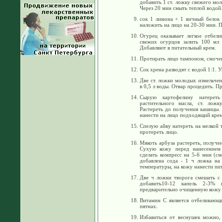
добавить 1 ст. ложку свежего мол
Через 20 мин смыть теплой водой
сок 1 лимона + 1 яичный белок 
наложить на лицо на 20-30 мин. П
Огурец оказывает легкое отбели
свежих огурцов залить 100 мл 
Добавляют в питательный крем.
Протирать лицо тампоном, смоченн
Сок хрена разводят с водой 1:1. У
Две ст. ложки молодых измельче
в 0,5 л воды. Отвар процедить. Пр
Сырую картофелину натереть
растительного масла, ст. лож
Растереть до получения кашицы.
нанести на лицо подходящий крем
Спелую айву натереть на мелкой т
протереть лицо.
Мякоть арбуза растереть, получе
Сухую кожу перед нанесением 
сделать компресс на 5-6 мин (см
добавлена сода - 1 ч ложка на
температуры, на кожу нанести пи
Две ч ложки творога смешать с 
добавить10-12 капель 2-3% 
предварительно очищенную кожу 
Витамин С является отбеливающ
пятнах.
Избавиться от веснушек можно,