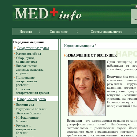
На
Новости
Справочное
Советы специалистов
Народная медицина
Народная медицина
/
Лекарственные травы
·
Календарь сбора
ИЗБАВЛЕНИЕ ОТ ВЕСНУШЕК
·
Сбор, сушка,
хранение трав
Одни женщины, ка
избавиться от ве
·
Биологически
спокойно, однако да
активные вещества
в травах
Веснушки
(их медиц
·
Применение
греческого означ
лекарственных
результате нару
растений
крапинки, которые
·
Поиск по
панику юных девуше
лекарственным травам
вещества - мелани
тирозина на грани
Народное средство
Поэтому веснушки 
·
Болезни уха
поверхностный слой
·
Внутренние болезни
·
Женские болезни
·
Инфекционные
Веснушки
- это закономерная реакция органи
болезни
ультрафиолетовых лучей. Наибольшую оп
·
Кожные и
светловолосых и рыжеволосых людей. Имен
венерические
содержится мало окрашивающего пигмента -
болезни
крайне высок риск возникновения рака кожи, 