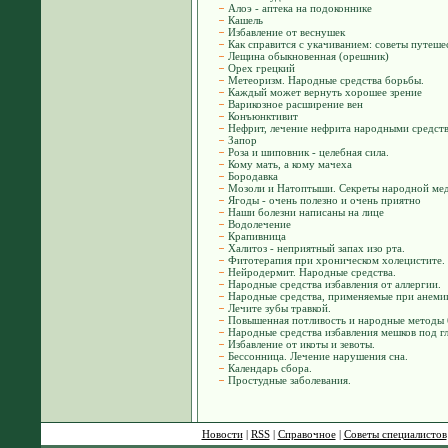
Алоэ - аптека на подоконнике
Кашель
Избавление от веснушек
Как справится с укачиванием: советы путеше
Лещина обыкновенная (орешник)
Орех грецкий
Метеоризм. Народные средства борьбы.
Каждый может вернуть хорошее зрение
Варикозное расширение вен
Конъюнктивит
Нефрит, лечение нефрита народными средст
Запор
Роза и шиповник - целебная сила.
Кому мать, а кому мачеха
Бородавка
Мозоли и Натоптыши. Секреты народной ме
Ягоды - очень полезно и очень приятно
Наши болезни написаны на лице
Водолечение
Крапивница
Халитоз - неприятный запах изо рта.
Фитотерапия при хроническом холецистите.
Нейродермит. Народные средства.
Народные средства избавления от аллергии.
Народные средства, применяемые при анеми
Лечите зубы травкой.
Повышенная потливость и народные методы 
Народные средства избавления мешков под гл
Избавление от икоты и зевоты.
Бессонница. Лечение нарушения сна.
Календарь сбора.
Простудные заболевания.
Новости
|
RSS
|
Справочное
|
Советы специалистов