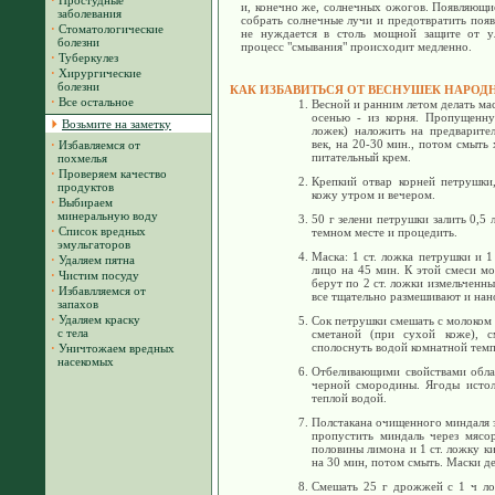
·
Простудные
и, конечно же, солнечных ожогов. Появляющи
заболевания
собрать солнечные лучи и предотвратить поя
·
Стоматологические
не нуждается в столь мощной защите от ул
болезни
процесс "смывания" происходит медленно.
·
Туберкулез
·
Хирургические
болезни
КАК ИЗБАВИТЬСЯ ОТ ВЕСНУШЕК НАРОД
·
Все остальное
Весной и ранним летом делать мас
осенью - из корня. Пропущенну
Возьмите на заметку
ложек) наложить на предварит
век, на 20-30 мин., потом смыть
·
Избавляемся от
питательный крем.
похмелья
·
Проверяем качество
Крепкий отвар корней петрушки
продуктов
кожу утром и вечером.
·
Выбираем
минеральную воду
50 г зелени петрушки залить 0,5 
·
Список вредных
темном месте и процедить.
эмульгаторов
Маска: 1 ст. ложка петрушки и 1
·
Удаляем пятна
лицо на 45 мин. К этой смеси м
·
Чистим посуду
берут по 2 ст. ложки измельченн
·
Избавлляемся от
все тщательно размешивают и нано
запахов
·
Удаляем краску
Сок петрушки смешать с молоком 
с тела
сметаной (при сухой коже), с
сполоснуть водой комнатной тем
·
Уничтожаем вредных
насекомых
Отбеливающими свойствами облад
черной смородины. Ягоды истол
теплой водой.
Полстакана очищенного миндаля за
пропустить миндаль через мясо
половины лимона и 1 ст. ложку к
на 30 мин, потом смыть. Маски дел
Смешать 25 г дрожжей с 1 ч ло